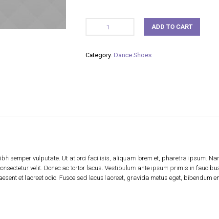
ADD TO CART
Category:
Dance Shoes
bh semper vulputate. Ut at orci facilisis, aliquam lorem et, pharetra ipsum. Nam a
consectetur velit. Donec ac tortor lacus. Vestibulum ante ipsum primis in faucib
sent et laoreet odio. Fusce sed lacus laoreet, gravida metus eget, bibendum e