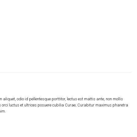
liquet, odio id pellentesque porttitor, lectus est mattis ante, non mollis
us orci luctus et ultrices posuere cubilia Curae; Curabitur maximus pharetra
nim.