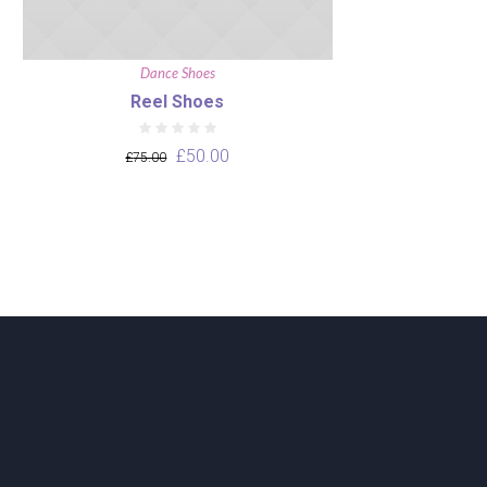
Dance Shoes
Reel Shoes
£
50.00
£
75.00
ADD TO CART