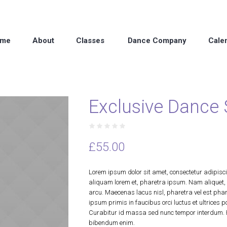
me
About
Classes
Dance Company
Cale
Exclusive Dance
£
55.00
Lorem ipsum dolor sit amet, consectetur adipiscin
aliquam lorem et, pharetra ipsum. Nam aliquet, od
arcu. Maecenas lacus nisl, pharetra vel est phare
ipsum primis in faucibus orci luctus et ultrice
Curabitur id massa sed nunc tempor interdum. Pr
bibendum enim.