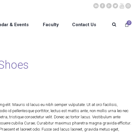
0
ndar & Events
Faculty
Contact Us
 Shoes
g elit. Mauris id lacus eu nibh semper vulputate. Ut at orci facilisis,
io id pellentesque porttitor, lectus est mattis ante, non mollis urna leo nec
tra, tristique consectetur velit. Donec ac tortor lacus. Vestibulum ante
s posuere cubilia Curae; Curabitur maximus pharetra magna gravida efficitur.
aesent et laoreet odio. Fusce sed lacus laoreet, gravida metus eget,